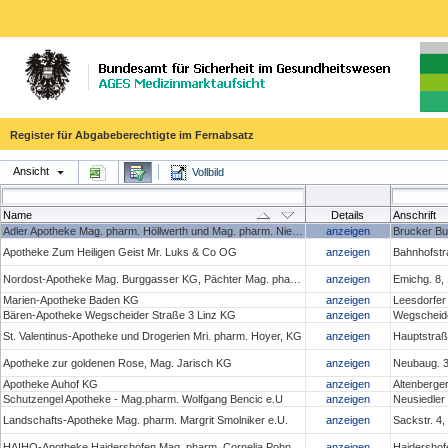
Register für Abgabeberechtigte im Fernabsatz
Ansicht
Vollbild
Name
Details
Anschrift
Adler Apotheke Mag. pharm. Höllwerth und Mag. pharm. Niedan- Feichtinger OG
anzeigen
Brucker Bu
Apotheke Zum Heiligen Geist Mr. Luks & Co OG
anzeigen
Bahnhofstr
Nordost-Apotheke Mag. Burggasser KG, Pächter Mag. pharm. Christoph Penz
anzeigen
Emichg. 8,
Marien-Apotheke Baden KG
anzeigen
Leesdorfer
Bären-Apotheke Wegscheider Straße 3 Linz KG
anzeigen
Wegscheide
St. Valentinus-Apotheke und Drogerien Mri. pharm. Hoyer, KG
anzeigen
Hauptstraße
Apotheke zur goldenen Rose, Mag. Jarisch KG
anzeigen
Neubaug. 3
Apotheke Auhof KG
anzeigen
Altenberge
Schutzengel Apotheke - Mag.pharm. Wolfgang Bencic e.U
anzeigen
Neusiedler
Landschafts-Apotheke Mag. pharm. Margrit Smolniker e.U.
anzeigen
Sackstr. 4
HAIHO-Apotheke Haidershofen Mag. pharm. Cornelia Pohn e.U.
anzeigen
Haidershof