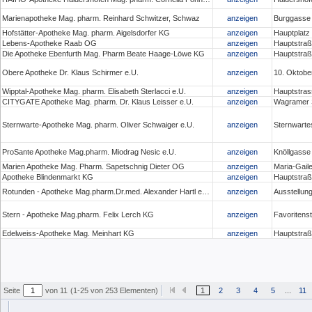
Marienapotheke Mag. pharm. Reinhard Schwitzer, Schwaz
anzeigen
Burggasse
Hofstätter-Apotheke Mag. pharm. Aigelsdorfer KG
anzeigen
Hauptplatz 
Lebens-Apotheke Raab OG
anzeigen
Hauptstraß
Die Apotheke Ebenfurth Mag. Pharm Beate Haage-Löwe KG
anzeigen
Hauptstraß
Obere Apotheke Dr. Klaus Schirmer e.U.
anzeigen
10. Oktober
Wipptal-Apotheke Mag. pharm. Elisabeth Sterlacci e.U.
anzeigen
Hauptstras
CITYGATE Apotheke Mag. pharm. Dr. Klaus Leisser e.U.
anzeigen
Wagramer S
Sternwarte-Apotheke Mag. pharm. Oliver Schwaiger e.U.
anzeigen
Sternwarte
ProSante Apotheke Mag.pharm. Miodrag Nesic e.U.
anzeigen
Knöllgasse
Marien Apotheke Mag. Pharm. Sapetschnig Dieter OG
anzeigen
Maria-Gaile
Apotheke Blindenmarkt KG
anzeigen
Hauptstraß
Rotunden - Apotheke Mag.pharm.Dr.med. Alexander Hartl e.U.
anzeigen
Ausstellun
Stern - Apotheke Mag.pharm. Felix Lerch KG
anzeigen
Favoritens
Edelweiss-Apotheke Mag. Meinhart KG
anzeigen
Hauptstraß
Seite
von 11
(1-25 von 253 Elementen)
1
2
3
4
5
...
11