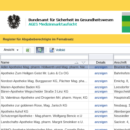
Register für Abgabeberechtigte im Fernabsatz
Ansicht
Vollbild
Name
Details
Anschrift
Adler Apotheke Mag. pharm. Höllwerth und Mag. pharm. Niedan- Feichtinger OG
anzeigen
Brucker Bu
Apotheke Zum Heiligen Geist Mr. Luks & Co OG
anzeigen
Bahnhofstr
Nordost-Apotheke Mag. Burggasser KG, Pächter Mag. pharm. Christoph Penz
anzeigen
Emichg. 8,
Marien-Apotheke Baden KG
anzeigen
Leesdorfer
Bären-Apotheke Wegscheider Straße 3 Linz KG
anzeigen
Wegscheide
St. Valentinus-Apotheke und Drogerien Mri. pharm. Hoyer, KG
anzeigen
Hauptstraße
Apotheke zur goldenen Rose, Mag. Jarisch KG
anzeigen
Neubaug. 3
Apotheke Auhof KG
anzeigen
Altenberge
Schutzengel Apotheke - Mag.pharm. Wolfgang Bencic e.U
anzeigen
Neusiedler
Landschafts-Apotheke Mag. pharm. Margrit Smolniker e.U.
anzeigen
Sackstr. 4
HAIHO-Apotheke Haidershofen Mag. pharm. Cornelia Pohn e.U.
anzeigen
Haidershof