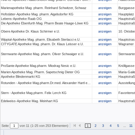
Marienapotheke Mag. pharm. Reinhard Schwitzer, Schwaz
anzeigen
Burggasse
Hofstätter-Apotheke Mag. pharm. Aigelsdorfer KG
anzeigen
Hauptplatz 
Lebens-Apotheke Raab OG
anzeigen
Hauptstraß
Die Apotheke Ebenfurth Mag. Pharm Beate Haage-Löwe KG
anzeigen
Hauptstraß
Obere Apotheke Dr. Klaus Schirmer e.U.
anzeigen
10. Oktober
Wipptal-Apotheke Mag. pharm. Elisabeth Sterlacci e.U.
anzeigen
Hauptstras
CITYGATE Apotheke Mag. pharm. Dr. Klaus Leisser e.U.
anzeigen
Wagramer S
Sternwarte-Apotheke Mag. pharm. Oliver Schwaiger e.U.
anzeigen
Sternwarte
ProSante Apotheke Mag.pharm. Miodrag Nesic e.U.
anzeigen
Knöllgasse
Marien Apotheke Mag. Pharm. Sapetschnig Dieter OG
anzeigen
Maria-Gaile
Apotheke Blindenmarkt KG
anzeigen
Hauptstraß
Rotunden - Apotheke Mag.pharm.Dr.med. Alexander Hartl e.U.
anzeigen
Ausstellun
Stern - Apotheke Mag.pharm. Felix Lerch KG
anzeigen
Favoritens
Edelweiss-Apotheke Mag. Meinhart KG
anzeigen
Hauptstraß
Seite
von 11
(1-25 von 253 Elementen)
1
2
3
4
5
...
11