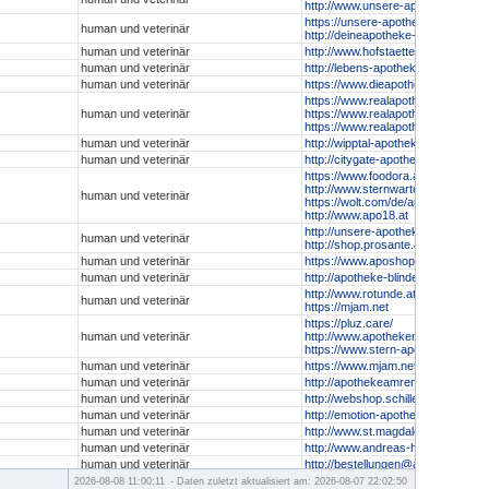
http://www.unsere-apotheken.at/h
https://unsere-apotheken.at/schwa
human und veterinär
http://deineapotheke-shop.at
human und veterinär
http://www.hofstaetter-apotheke.at
human und veterinär
http://lebens-apotheke.at
human und veterinär
https://www.dieapotheke.co.at/sho
https://www.realapotheke.com
human und veterinär
https://www.realapotheke.at
https://www.realapotheke.de
human und veterinär
http://wipptal-apotheke.at/shop
human und veterinär
http://citygate-apotheke.at
https://www.foodora.at/shop/v780
http://www.sternwarte-apotheke.at
human und veterinär
https://wolt.com/de/aut/vienna/ve
http://www.apo18.at
http://unsere-apotheken.at/prosan
human und veterinär
http://shop.prosante.at
human und veterinär
https://www.aposhop-kaernten.at
human und veterinär
http://apotheke-blindenmarkt.at
http://www.rotunde.at
human und veterinär
https://mjam.net
https://pluz.care/
human und veterinär
http://www.apothekenexpress.wie
https://www.stern-apo.at/
human und veterinär
https://www.mjam.net
human und veterinär
http://apothekeamrennweg.at
human und veterinär
http://webshop.schillerplatzapo.at
human und veterinär
http://emotion-apotheke.at
human und veterinär
http://www.st.magdalena-apotheke.
human und veterinär
http://www.andreas-hofer.at/shop
human und veterinär
http://bestellungen@apozgk.at
http://apomed.at
2026-08-08 11:00:11
- Daten zuletzt aktualisiert am: 2026-08-07 22:02:50
human und veterinär