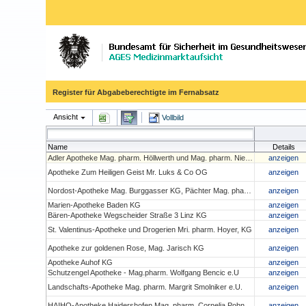
Register für Abgabeberechtigte im Fernabsatz
Ansicht
Vollbild
Name
Details
Adler Apotheke Mag. pharm. Höllwerth und Mag. pharm. Niedan- Feichtinger OG
anzeigen
Apotheke Zum Heiligen Geist Mr. Luks & Co OG
anzeigen
Nordost-Apotheke Mag. Burggasser KG, Pächter Mag. pharm. Christoph Penz
anzeigen
Marien-Apotheke Baden KG
anzeigen
Bären-Apotheke Wegscheider Straße 3 Linz KG
anzeigen
St. Valentinus-Apotheke und Drogerien Mri. pharm. Hoyer, KG
anzeigen
Apotheke zur goldenen Rose, Mag. Jarisch KG
anzeigen
Apotheke Auhof KG
anzeigen
Schutzengel Apotheke - Mag.pharm. Wolfgang Bencic e.U
anzeigen
Landschafts-Apotheke Mag. pharm. Margrit Smolniker e.U.
anzeigen
HAIHO-Apotheke Haidershofen Mag. pharm. Cornelia Pohn e.U.
anzeigen