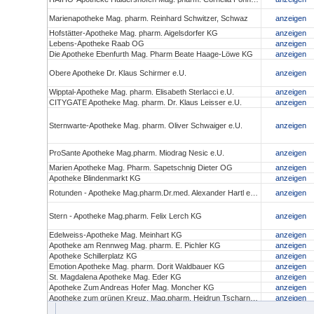
Marienapotheke Mag. pharm. Reinhard Schwitzer, Schwaz
anzeigen
Hofstätter-Apotheke Mag. pharm. Aigelsdorfer KG
anzeigen
Lebens-Apotheke Raab OG
anzeigen
Die Apotheke Ebenfurth Mag. Pharm Beate Haage-Löwe KG
anzeigen
Obere Apotheke Dr. Klaus Schirmer e.U.
anzeigen
Wipptal-Apotheke Mag. pharm. Elisabeth Sterlacci e.U.
anzeigen
CITYGATE Apotheke Mag. pharm. Dr. Klaus Leisser e.U.
anzeigen
Sternwarte-Apotheke Mag. pharm. Oliver Schwaiger e.U.
anzeigen
ProSante Apotheke Mag.pharm. Miodrag Nesic e.U.
anzeigen
Marien Apotheke Mag. Pharm. Sapetschnig Dieter OG
anzeigen
Apotheke Blindenmarkt KG
anzeigen
Rotunden - Apotheke Mag.pharm.Dr.med. Alexander Hartl e.U.
anzeigen
Stern - Apotheke Mag.pharm. Felix Lerch KG
anzeigen
Edelweiss-Apotheke Mag. Meinhart KG
anzeigen
Apotheke am Rennweg Mag. pharm. E. Pichler KG
anzeigen
Apotheke Schillerplatz KG
anzeigen
Emotion Apotheke Mag. pharm. Dorit Waldbauer KG
anzeigen
St. Magdalena Apotheke Mag. Eder KG
anzeigen
Apotheke Zum Andreas Hofer Mag. Moncher KG
anzeigen
Apotheke zum grünen Kreuz, Mag.pharm. Heidrun Tscharnutter KG
anzeigen
Christophorus Apotheke und Drogerie Mag.pharm. Hoyer KG
anzeigen