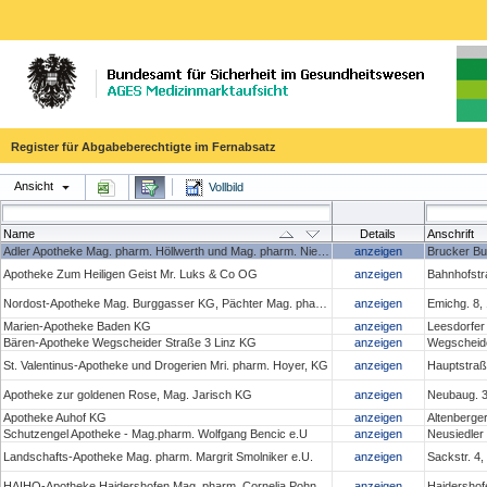
Register für Abgabeberechtigte im Fernabsatz
Ansicht
Vollbild
Name
Details
Anschrift
Adler Apotheke Mag. pharm. Höllwerth und Mag. pharm. Niedan- Feichtinger OG
anzeigen
Brucker Bu
Apotheke Zum Heiligen Geist Mr. Luks & Co OG
anzeigen
Bahnhofstr
Nordost-Apotheke Mag. Burggasser KG, Pächter Mag. pharm. Christoph Penz
anzeigen
Emichg. 8,
Marien-Apotheke Baden KG
anzeigen
Leesdorfer
Bären-Apotheke Wegscheider Straße 3 Linz KG
anzeigen
Wegscheide
St. Valentinus-Apotheke und Drogerien Mri. pharm. Hoyer, KG
anzeigen
Hauptstraße
Apotheke zur goldenen Rose, Mag. Jarisch KG
anzeigen
Neubaug. 3
Apotheke Auhof KG
anzeigen
Altenberge
Schutzengel Apotheke - Mag.pharm. Wolfgang Bencic e.U
anzeigen
Neusiedler
Landschafts-Apotheke Mag. pharm. Margrit Smolniker e.U.
anzeigen
Sackstr. 4
HAIHO-Apotheke Haidershofen Mag. pharm. Cornelia Pohn e.U.
anzeigen
Haidershof