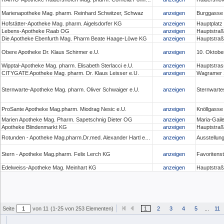
Marienapotheke Mag. pharm. Reinhard Schwitzer, Schwaz
anzeigen
Burggasse
Hofstätter-Apotheke Mag. pharm. Aigelsdorfer KG
anzeigen
Hauptplatz 
Lebens-Apotheke Raab OG
anzeigen
Hauptstraß
Die Apotheke Ebenfurth Mag. Pharm Beate Haage-Löwe KG
anzeigen
Hauptstraß
Obere Apotheke Dr. Klaus Schirmer e.U.
anzeigen
10. Oktober
Wipptal-Apotheke Mag. pharm. Elisabeth Sterlacci e.U.
anzeigen
Hauptstras
CITYGATE Apotheke Mag. pharm. Dr. Klaus Leisser e.U.
anzeigen
Wagramer S
Sternwarte-Apotheke Mag. pharm. Oliver Schwaiger e.U.
anzeigen
Sternwarte
ProSante Apotheke Mag.pharm. Miodrag Nesic e.U.
anzeigen
Knöllgasse
Marien Apotheke Mag. Pharm. Sapetschnig Dieter OG
anzeigen
Maria-Gaile
Apotheke Blindenmarkt KG
anzeigen
Hauptstraß
Rotunden - Apotheke Mag.pharm.Dr.med. Alexander Hartl e.U.
anzeigen
Ausstellun
Stern - Apotheke Mag.pharm. Felix Lerch KG
anzeigen
Favoritens
Edelweiss-Apotheke Mag. Meinhart KG
anzeigen
Hauptstraß
Seite
von 11
(1-25 von 253 Elementen)
1
2
3
4
5
...
11