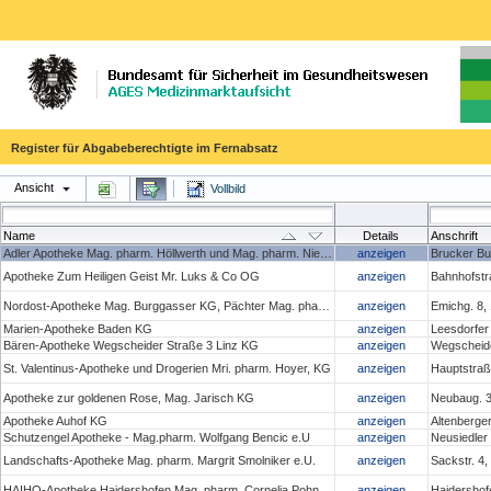
Register für Abgabeberechtigte im Fernabsatz
Ansicht
Vollbild
Name
Details
Anschrift
Adler Apotheke Mag. pharm. Höllwerth und Mag. pharm. Niedan- Feichtinger OG
anzeigen
Brucker Bu
Apotheke Zum Heiligen Geist Mr. Luks & Co OG
anzeigen
Bahnhofstr
Nordost-Apotheke Mag. Burggasser KG, Pächter Mag. pharm. Christoph Penz
anzeigen
Emichg. 8,
Marien-Apotheke Baden KG
anzeigen
Leesdorfer
Bären-Apotheke Wegscheider Straße 3 Linz KG
anzeigen
Wegscheide
St. Valentinus-Apotheke und Drogerien Mri. pharm. Hoyer, KG
anzeigen
Hauptstraße
Apotheke zur goldenen Rose, Mag. Jarisch KG
anzeigen
Neubaug. 3
Apotheke Auhof KG
anzeigen
Altenberge
Schutzengel Apotheke - Mag.pharm. Wolfgang Bencic e.U
anzeigen
Neusiedler
Landschafts-Apotheke Mag. pharm. Margrit Smolniker e.U.
anzeigen
Sackstr. 4
HAIHO-Apotheke Haidershofen Mag. pharm. Cornelia Pohn e.U.
anzeigen
Haidershof