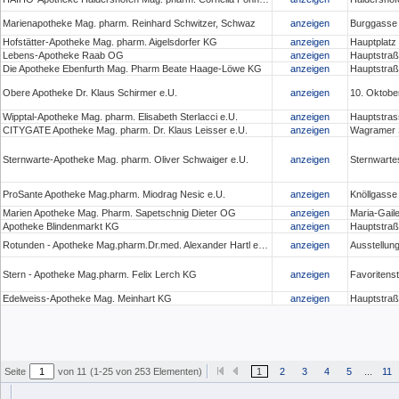
Marienapotheke Mag. pharm. Reinhard Schwitzer, Schwaz
anzeigen
Burggasse
Hofstätter-Apotheke Mag. pharm. Aigelsdorfer KG
anzeigen
Hauptplatz 
Lebens-Apotheke Raab OG
anzeigen
Hauptstraß
Die Apotheke Ebenfurth Mag. Pharm Beate Haage-Löwe KG
anzeigen
Hauptstraß
Obere Apotheke Dr. Klaus Schirmer e.U.
anzeigen
10. Oktober
Wipptal-Apotheke Mag. pharm. Elisabeth Sterlacci e.U.
anzeigen
Hauptstras
CITYGATE Apotheke Mag. pharm. Dr. Klaus Leisser e.U.
anzeigen
Wagramer S
Sternwarte-Apotheke Mag. pharm. Oliver Schwaiger e.U.
anzeigen
Sternwarte
ProSante Apotheke Mag.pharm. Miodrag Nesic e.U.
anzeigen
Knöllgasse
Marien Apotheke Mag. Pharm. Sapetschnig Dieter OG
anzeigen
Maria-Gaile
Apotheke Blindenmarkt KG
anzeigen
Hauptstraß
Rotunden - Apotheke Mag.pharm.Dr.med. Alexander Hartl e.U.
anzeigen
Ausstellun
Stern - Apotheke Mag.pharm. Felix Lerch KG
anzeigen
Favoritens
Edelweiss-Apotheke Mag. Meinhart KG
anzeigen
Hauptstraß
Seite
von 11
(1-25 von 253 Elementen)
1
2
3
4
5
...
11