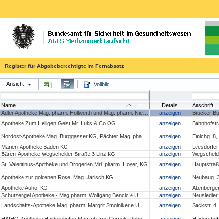
Register für Abgabeberechtigte im Fernabsatz
Ansicht
Vollbild
Name
Details
Anschrift
Adler Apotheke Mag. pharm. Höllwerth und Mag. pharm. Niedan- Feichtinger OG
anzeigen
Brucker Bu
Apotheke Zum Heiligen Geist Mr. Luks & Co OG
anzeigen
Bahnhofstr
Nordost-Apotheke Mag. Burggasser KG, Pächter Mag. pharm. Christoph Penz
anzeigen
Emichg. 8,
Marien-Apotheke Baden KG
anzeigen
Leesdorfer
Bären-Apotheke Wegscheider Straße 3 Linz KG
anzeigen
Wegscheide
St. Valentinus-Apotheke und Drogerien Mri. pharm. Hoyer, KG
anzeigen
Hauptstraße
Apotheke zur goldenen Rose, Mag. Jarisch KG
anzeigen
Neubaug. 3
Apotheke Auhof KG
anzeigen
Altenberge
Schutzengel Apotheke - Mag.pharm. Wolfgang Bencic e.U
anzeigen
Neusiedler
Landschafts-Apotheke Mag. pharm. Margrit Smolniker e.U.
anzeigen
Sackstr. 4
HAIHO-Apotheke Haidershofen Mag. pharm. Cornelia Pohn e.U.
anzeigen
Haidershof