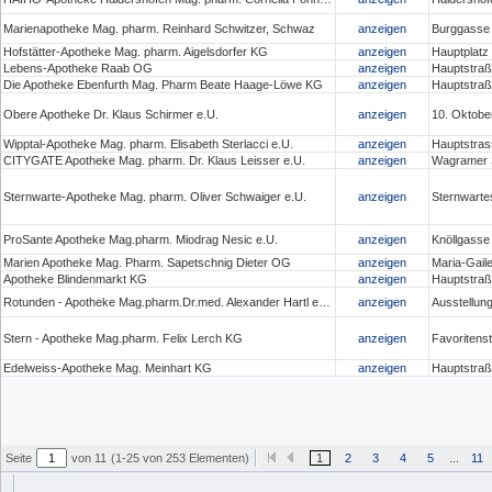
Marienapotheke Mag. pharm. Reinhard Schwitzer, Schwaz
anzeigen
Burggasse
Hofstätter-Apotheke Mag. pharm. Aigelsdorfer KG
anzeigen
Hauptplatz 
Lebens-Apotheke Raab OG
anzeigen
Hauptstraß
Die Apotheke Ebenfurth Mag. Pharm Beate Haage-Löwe KG
anzeigen
Hauptstraß
Obere Apotheke Dr. Klaus Schirmer e.U.
anzeigen
10. Oktober
Wipptal-Apotheke Mag. pharm. Elisabeth Sterlacci e.U.
anzeigen
Hauptstras
CITYGATE Apotheke Mag. pharm. Dr. Klaus Leisser e.U.
anzeigen
Wagramer S
Sternwarte-Apotheke Mag. pharm. Oliver Schwaiger e.U.
anzeigen
Sternwarte
ProSante Apotheke Mag.pharm. Miodrag Nesic e.U.
anzeigen
Knöllgasse
Marien Apotheke Mag. Pharm. Sapetschnig Dieter OG
anzeigen
Maria-Gaile
Apotheke Blindenmarkt KG
anzeigen
Hauptstraß
Rotunden - Apotheke Mag.pharm.Dr.med. Alexander Hartl e.U.
anzeigen
Ausstellun
Stern - Apotheke Mag.pharm. Felix Lerch KG
anzeigen
Favoritens
Edelweiss-Apotheke Mag. Meinhart KG
anzeigen
Hauptstraß
Seite
von 11
(1-25 von 253 Elementen)
1
2
3
4
5
...
11