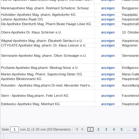
Marienapotheke Mag. pharm. Reinhard Schwitzer, Schwaz
anzeigen
Burggasse
Hofstätter-Apotheke Mag. pharm. Aigelsdorfer KG
anzeigen
Hauptplatz 
Lebens-Apotheke Raab OG
anzeigen
Hauptstraß
Die Apotheke Ebenfurth Mag. Pharm Beate Haage-Löwe KG
anzeigen
Hauptstraß
Obere Apotheke Dr. Klaus Schirmer e.U.
anzeigen
10. Oktober
Wipptal-Apotheke Mag. pharm. Elisabeth Sterlacci e.U.
anzeigen
Hauptstras
CITYGATE Apotheke Mag. pharm. Dr. Klaus Leisser e.U.
anzeigen
Wagramer S
Sternwarte-Apotheke Mag. pharm. Oliver Schwaiger e.U.
anzeigen
Sternwarte
ProSante Apotheke Mag.pharm. Miodrag Nesic e.U.
anzeigen
Knöllgasse
Marien Apotheke Mag. Pharm. Sapetschnig Dieter OG
anzeigen
Maria-Gaile
Apotheke Blindenmarkt KG
anzeigen
Hauptstraß
Rotunden - Apotheke Mag.pharm.Dr.med. Alexander Hartl e.U.
anzeigen
Ausstellun
Stern - Apotheke Mag.pharm. Felix Lerch KG
anzeigen
Favoritens
Edelweiss-Apotheke Mag. Meinhart KG
anzeigen
Hauptstraß
Seite
von 11
(1-25 von 253 Elementen)
1
2
3
4
5
...
11