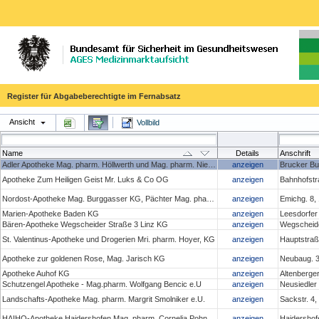
Register für Abgabeberechtigte im Fernabsatz
Ansicht
Vollbild
Name
Details
Anschrift
Adler Apotheke Mag. pharm. Höllwerth und Mag. pharm. Niedan- Feichtinger OG
anzeigen
Brucker Bu
Apotheke Zum Heiligen Geist Mr. Luks & Co OG
anzeigen
Bahnhofstr
Nordost-Apotheke Mag. Burggasser KG, Pächter Mag. pharm. Christoph Penz
anzeigen
Emichg. 8,
Marien-Apotheke Baden KG
anzeigen
Leesdorfer
Bären-Apotheke Wegscheider Straße 3 Linz KG
anzeigen
Wegscheide
St. Valentinus-Apotheke und Drogerien Mri. pharm. Hoyer, KG
anzeigen
Hauptstraße
Apotheke zur goldenen Rose, Mag. Jarisch KG
anzeigen
Neubaug. 3
Apotheke Auhof KG
anzeigen
Altenberge
Schutzengel Apotheke - Mag.pharm. Wolfgang Bencic e.U
anzeigen
Neusiedler
Landschafts-Apotheke Mag. pharm. Margrit Smolniker e.U.
anzeigen
Sackstr. 4
HAIHO-Apotheke Haidershofen Mag. pharm. Cornelia Pohn e.U.
anzeigen
Haidershof