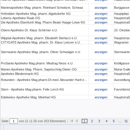
Marienapotheke Mag. pharm. Reinhard Schwitzer, Schwaz
anzeigen
Burggasse
Hofstätter-Apotheke Mag. pharm. Aigelsdorfer KG
anzeigen
Hauptplatz 
Lebens-Apotheke Raab OG
anzeigen
Hauptstraß
Die Apotheke Ebenfurth Mag. Pharm Beate Haage-Löwe KG
anzeigen
Hauptstraß
Obere Apotheke Dr. Klaus Schirmer e.U.
anzeigen
10. Oktober
Wipptal-Apotheke Mag. pharm. Elisabeth Sterlacci e.U.
anzeigen
Hauptstras
CITYGATE Apotheke Mag. pharm. Dr. Klaus Leisser e.U.
anzeigen
Wagramer S
Sternwarte-Apotheke Mag. pharm. Oliver Schwaiger e.U.
anzeigen
Sternwarte
ProSante Apotheke Mag.pharm. Miodrag Nesic e.U.
anzeigen
Knöllgasse
Marien Apotheke Mag. Pharm. Sapetschnig Dieter OG
anzeigen
Maria-Gaile
Apotheke Blindenmarkt KG
anzeigen
Hauptstraß
Rotunden - Apotheke Mag.pharm.Dr.med. Alexander Hartl e.U.
anzeigen
Ausstellun
Stern - Apotheke Mag.pharm. Felix Lerch KG
anzeigen
Favoritens
Edelweiss-Apotheke Mag. Meinhart KG
anzeigen
Hauptstraß
Seite
von 11
(1-25 von 253 Elementen)
1
2
3
4
5
...
11