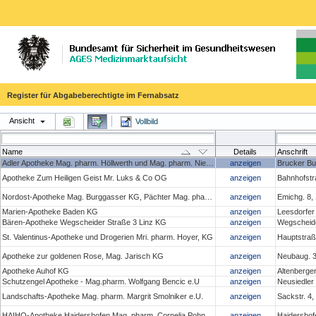
Register für Abgabeberechtigte im Fernabsatz
Ansicht
Vollbild
Name
Details
Anschrift
Adler Apotheke Mag. pharm. Höllwerth und Mag. pharm. Niedan- Feichtinger OG
anzeigen
Brucker Bu
Apotheke Zum Heiligen Geist Mr. Luks & Co OG
anzeigen
Bahnhofstr
Nordost-Apotheke Mag. Burggasser KG, Pächter Mag. pharm. Christoph Penz
anzeigen
Emichg. 8,
Marien-Apotheke Baden KG
anzeigen
Leesdorfer
Bären-Apotheke Wegscheider Straße 3 Linz KG
anzeigen
Wegscheide
St. Valentinus-Apotheke und Drogerien Mri. pharm. Hoyer, KG
anzeigen
Hauptstraße
Apotheke zur goldenen Rose, Mag. Jarisch KG
anzeigen
Neubaug. 3
Apotheke Auhof KG
anzeigen
Altenberge
Schutzengel Apotheke - Mag.pharm. Wolfgang Bencic e.U
anzeigen
Neusiedler
Landschafts-Apotheke Mag. pharm. Margrit Smolniker e.U.
anzeigen
Sackstr. 4
HAIHO-Apotheke Haidershofen Mag. pharm. Cornelia Pohn e.U.
anzeigen
Haidershof