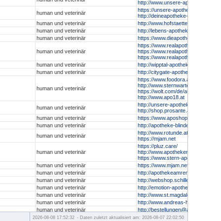
http://www.unsere-apotheken.at/h
https://unsere-apotheken.at/schwa
human und veterinär
http://deineapotheke-shop.at
human und veterinär
http://www.hofstaetter-apotheke.at
human und veterinär
http://lebens-apotheke.at
human und veterinär
https://www.dieapotheke.co.at/sho
https://www.realapotheke.com
human und veterinär
https://www.realapotheke.at
https://www.realapotheke.de
human und veterinär
http://wipptal-apotheke.at/shop
human und veterinär
http://citygate-apotheke.at
https://www.foodora.at/shop/v780
http://www.sternwarte-apotheke.at
human und veterinär
https://wolt.com/de/aut/vienna/ve
http://www.apo18.at
http://unsere-apotheken.at/prosan
human und veterinär
http://shop.prosante.at
human und veterinär
https://www.aposhop-kaernten.at
human und veterinär
http://apotheke-blindenmarkt.at
http://www.rotunde.at
human und veterinär
https://mjam.net
https://pluz.care/
human und veterinär
http://www.apothekenexpress.wie
https://www.stern-apo.at/
human und veterinär
https://www.mjam.net
human und veterinär
http://apothekeamrennweg.at
human und veterinär
http://webshop.schillerplatzapo.at
human und veterinär
http://emotion-apotheke.at
human und veterinär
http://www.st.magdalena-apotheke.
human und veterinär
http://www.andreas-hofer.at/shop
human und veterinär
http://bestellungen@apozgk.at
http://apomed.at
2026-08-08 17:52:32
- Daten zuletzt aktualisiert am: 2026-08-07 22:02:50
human und veterinär