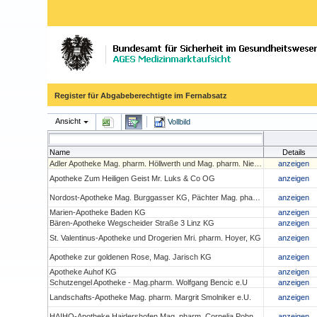
Register für Abgabeberechtigte im Fernabsatz
Ansicht
Vollbild
Name
Details
Adler Apotheke Mag. pharm. Höllwerth und Mag. pharm. Niedan- Feichtinger OG
anzeigen
Apotheke Zum Heiligen Geist Mr. Luks & Co OG
anzeigen
Nordost-Apotheke Mag. Burggasser KG, Pächter Mag. pharm. Christoph Penz
anzeigen
Marien-Apotheke Baden KG
anzeigen
Bären-Apotheke Wegscheider Straße 3 Linz KG
anzeigen
St. Valentinus-Apotheke und Drogerien Mri. pharm. Hoyer, KG
anzeigen
Apotheke zur goldenen Rose, Mag. Jarisch KG
anzeigen
Apotheke Auhof KG
anzeigen
Schutzengel Apotheke - Mag.pharm. Wolfgang Bencic e.U
anzeigen
Landschafts-Apotheke Mag. pharm. Margrit Smolniker e.U.
anzeigen
HAIHO-Apotheke Haidershofen Mag. pharm. Cornelia Pohn e.U.
anzeigen