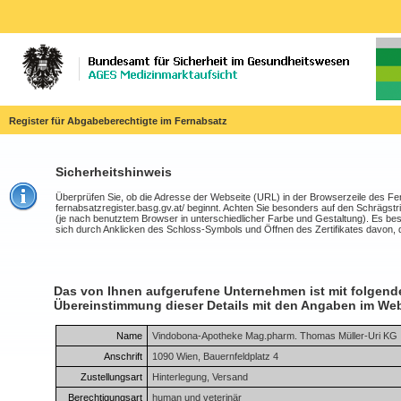
Register für Abgabeberechtigte im Fernabsatz
Sicherheitshinweis
Überprüfen Sie, ob die Adresse der Webseite (URL) in der Browserzeile des Fe
fernabsatzregister.basg.gv.at/ beginnt. Achten Sie besonders auf den Schrägstri
(je nach benutztem Browser in unterschiedlicher Farbe und Gestaltung). Es bestät
sich durch Anklicken des Schloss-Symbols und Öffnen des Zertifikates davon, 
Das von Ihnen aufgerufene Unternehmen ist mit folgenden
Übereinstimmung dieser Details mit den Angaben im We
Name
Vindobona-Apotheke Mag.pharm. Thomas Müller-Uri KG
Anschrift
1090 Wien, Bauernfeldplatz 4
Zustellungsart
Hinterlegung, Versand
Berechtigungsart
human und veterinär