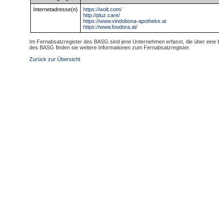
Internetadresse(n)
https://wolt.com/
http://pluz.care/
https://www.vindobona-apotheke.at
https://www.foodora.at/
Im Fernabsatzregister des BASG sind jene Unternehmen erfasst, die über eine b
des BASG finden sie weitere Informationen zum Fernabsatzregister.
Zurück zur Übersicht