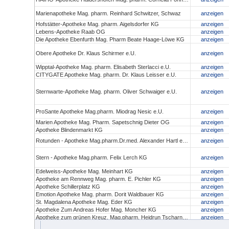
Marienapotheke Mag. pharm. Reinhard Schwitzer, Schwaz
anzeigen
Hofstätter-Apotheke Mag. pharm. Aigelsdorfer KG
anzeigen
Lebens-Apotheke Raab OG
anzeigen
Die Apotheke Ebenfurth Mag. Pharm Beate Haage-Löwe KG
anzeigen
Obere Apotheke Dr. Klaus Schirmer e.U.
anzeigen
Wipptal-Apotheke Mag. pharm. Elisabeth Sterlacci e.U.
anzeigen
CITYGATE Apotheke Mag. pharm. Dr. Klaus Leisser e.U.
anzeigen
Sternwarte-Apotheke Mag. pharm. Oliver Schwaiger e.U.
anzeigen
ProSante Apotheke Mag.pharm. Miodrag Nesic e.U.
anzeigen
Marien Apotheke Mag. Pharm. Sapetschnig Dieter OG
anzeigen
Apotheke Blindenmarkt KG
anzeigen
Rotunden - Apotheke Mag.pharm.Dr.med. Alexander Hartl e.U.
anzeigen
Stern - Apotheke Mag.pharm. Felix Lerch KG
anzeigen
Edelweiss-Apotheke Mag. Meinhart KG
anzeigen
Apotheke am Rennweg Mag. pharm. E. Pichler KG
anzeigen
Apotheke Schillerplatz KG
anzeigen
Emotion Apotheke Mag. pharm. Dorit Waldbauer KG
anzeigen
St. Magdalena Apotheke Mag. Eder KG
anzeigen
Apotheke Zum Andreas Hofer Mag. Moncher KG
anzeigen
Apotheke zum grünen Kreuz, Mag.pharm. Heidrun Tscharnutter KG
anzeigen
Christophorus Apotheke und Drogerie Mag.pharm. Hoyer KG
anzeigen