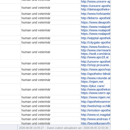
http://www.unsere-apotheken.at/h
https://unsere-apotheken.at/schwa
human und veterinär
http://deineapotheke-shop.at
human und veterinär
http://www.hofstaetter-apotheke.at
human und veterinär
http://lebens-apotheke.at
human und veterinär
https://www.dieapotheke.co.at/sho
https://www.realapotheke.com
human und veterinär
https://www.realapotheke.at
https://www.realapotheke.de
human und veterinär
http://wipptal-apotheke.at/shop
human und veterinär
http://citygate-apotheke.at
https://www.foodora.at/shop/v780
http://www.sternwarte-apotheke.at
human und veterinär
https://wolt.com/de/aut/vienna/ve
http://www.apo18.at
http://unsere-apotheken.at/prosan
human und veterinär
http://shop.prosante.at
human und veterinär
https://www.aposhop-kaernten.at
human und veterinär
http://apotheke-blindenmarkt.at
http://www.rotunde.at
human und veterinär
https://mjam.net
https://pluz.care/
human und veterinär
http://www.apothekenexpress.wie
https://www.stern-apo.at/
human und veterinär
https://www.mjam.net
human und veterinär
http://apothekeamrennweg.at
human und veterinär
http://webshop.schillerplatzapo.at
human und veterinär
http://emotion-apotheke.at
human und veterinär
http://www.st.magdalena-apotheke.
human und veterinär
http://www.andreas-hofer.at/shop
human und veterinär
http://bestellungen@apozgk.at
http://apomed.at
2026-08-06 10:05:27
- Daten zuletzt aktualisiert am: 2026-08-05 22:03:30
human und veterinär