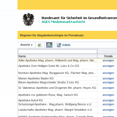
Register für Abgabeberechtigte im Fernabsatz
Ansicht
Vollbild
Name
Details
Adler Apotheke Mag. pharm. Höllwerth und Mag. pharm. Niedan- Feichtinger OG
anzeigen
Apotheke Zum Heiligen Geist Mr. Luks & Co OG
anzeigen
Nordost-Apotheke Mag. Burggasser KG, Pächter Mag. pharm. Christoph Penz
anzeigen
Marien-Apotheke Baden KG
anzeigen
Bären-Apotheke Wegscheider Straße 3 Linz KG
anzeigen
St. Valentinus-Apotheke und Drogerien Mri. pharm. Hoyer, KG
anzeigen
Apotheke zur goldenen Rose, Mag. Jarisch KG
anzeigen
Apotheke Auhof KG
anzeigen
Schutzengel Apotheke - Mag.pharm. Wolfgang Bencic e.U
anzeigen
Landschafts-Apotheke Mag. pharm. Margrit Smolniker e.U.
anzeigen
HAIHO-Apotheke Haidershofen Mag. pharm. Cornelia Pohn e.U.
anzeigen