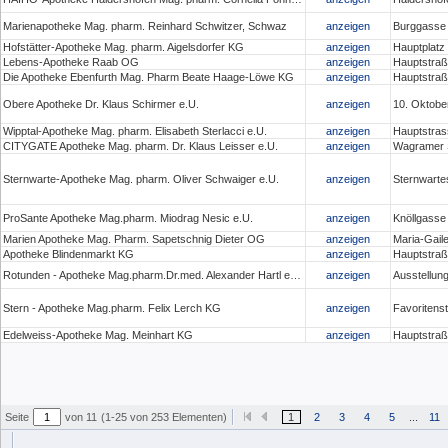
Marienapotheke Mag. pharm. Reinhard Schwitzer, Schwaz
anzeigen
Burggasse
Hofstätter-Apotheke Mag. pharm. Aigelsdorfer KG
anzeigen
Hauptplatz 
Lebens-Apotheke Raab OG
anzeigen
Hauptstraß
Die Apotheke Ebenfurth Mag. Pharm Beate Haage-Löwe KG
anzeigen
Hauptstraß
Obere Apotheke Dr. Klaus Schirmer e.U.
anzeigen
10. Oktober
Wipptal-Apotheke Mag. pharm. Elisabeth Sterlacci e.U.
anzeigen
Hauptstras
CITYGATE Apotheke Mag. pharm. Dr. Klaus Leisser e.U.
anzeigen
Wagramer S
Sternwarte-Apotheke Mag. pharm. Oliver Schwaiger e.U.
anzeigen
Sternwarte
ProSante Apotheke Mag.pharm. Miodrag Nesic e.U.
anzeigen
Knöllgasse
Marien Apotheke Mag. Pharm. Sapetschnig Dieter OG
anzeigen
Maria-Gaile
Apotheke Blindenmarkt KG
anzeigen
Hauptstraß
Rotunden - Apotheke Mag.pharm.Dr.med. Alexander Hartl e.U.
anzeigen
Ausstellun
Stern - Apotheke Mag.pharm. Felix Lerch KG
anzeigen
Favoritens
Edelweiss-Apotheke Mag. Meinhart KG
anzeigen
Hauptstraß
Seite
von 11
(1-25 von 253 Elementen)
1
2
3
4
5
...
11