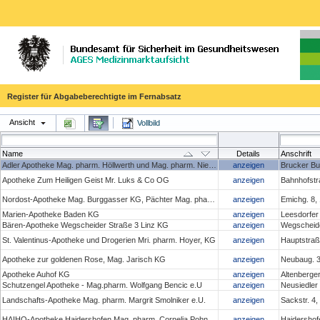
Register für Abgabeberechtigte im Fernabsatz
Ansicht
Vollbild
Name
Details
Anschrift
Adler Apotheke Mag. pharm. Höllwerth und Mag. pharm. Niedan- Feichtinger OG
anzeigen
Brucker Bu
Apotheke Zum Heiligen Geist Mr. Luks & Co OG
anzeigen
Bahnhofstr
Nordost-Apotheke Mag. Burggasser KG, Pächter Mag. pharm. Christoph Penz
anzeigen
Emichg. 8,
Marien-Apotheke Baden KG
anzeigen
Leesdorfer
Bären-Apotheke Wegscheider Straße 3 Linz KG
anzeigen
Wegscheide
St. Valentinus-Apotheke und Drogerien Mri. pharm. Hoyer, KG
anzeigen
Hauptstraße
Apotheke zur goldenen Rose, Mag. Jarisch KG
anzeigen
Neubaug. 3
Apotheke Auhof KG
anzeigen
Altenberge
Schutzengel Apotheke - Mag.pharm. Wolfgang Bencic e.U
anzeigen
Neusiedler
Landschafts-Apotheke Mag. pharm. Margrit Smolniker e.U.
anzeigen
Sackstr. 4
HAIHO-Apotheke Haidershofen Mag. pharm. Cornelia Pohn e.U.
anzeigen
Haidershof