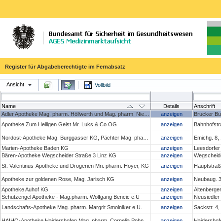
Register für Abgabeberechtigte im Fernabsatz
Ansicht
Vollbild
Name
Details
Anschrift
Adler Apotheke Mag. pharm. Höllwerth und Mag. pharm. Niedan- Feichtinger OG
anzeigen
Brucker Bu
Apotheke Zum Heiligen Geist Mr. Luks & Co OG
anzeigen
Bahnhofstr
Nordost-Apotheke Mag. Burggasser KG, Pächter Mag. pharm. Christoph Penz
anzeigen
Emichg. 8,
Marien-Apotheke Baden KG
anzeigen
Leesdorfer
Bären-Apotheke Wegscheider Straße 3 Linz KG
anzeigen
Wegscheide
St. Valentinus-Apotheke und Drogerien Mri. pharm. Hoyer, KG
anzeigen
Hauptstraße
Apotheke zur goldenen Rose, Mag. Jarisch KG
anzeigen
Neubaug. 3
Apotheke Auhof KG
anzeigen
Altenberge
Schutzengel Apotheke - Mag.pharm. Wolfgang Bencic e.U
anzeigen
Neusiedler
Landschafts-Apotheke Mag. pharm. Margrit Smolniker e.U.
anzeigen
Sackstr. 4
HAIHO-Apotheke Haidershofen Mag. pharm. Cornelia Pohn e.U.
anzeigen
Haidershof