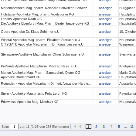
Marienapotheke Mag. pharm. Reinhard Schwitzer, Schwaz
anzeigen
Burggasse
Hofstätter-Apotheke Mag. pharm. Aigelsdorfer KG
anzeigen
Hauptplatz 
Lebens-Apotheke Raab OG
anzeigen
Hauptstraß
Die Apotheke Ebenfurth Mag. Pharm Beate Haage-Löwe KG
anzeigen
Hauptstraß
Obere Apotheke Dr. Klaus Schirmer e.U.
anzeigen
10. Oktober
Wipptal-Apotheke Mag. pharm. Elisabeth Sterlacci e.U.
anzeigen
Hauptstras
CITYGATE Apotheke Mag. pharm. Dr. Klaus Leisser e.U.
anzeigen
Wagramer S
Sternwarte-Apotheke Mag. pharm. Oliver Schwaiger e.U.
anzeigen
Sternwarte
ProSante Apotheke Mag.pharm. Miodrag Nesic e.U.
anzeigen
Knöllgasse
Marien Apotheke Mag. Pharm. Sapetschnig Dieter OG
anzeigen
Maria-Gaile
Apotheke Blindenmarkt KG
anzeigen
Hauptstraß
Rotunden - Apotheke Mag.pharm.Dr.med. Alexander Hartl e.U.
anzeigen
Ausstellun
Stern - Apotheke Mag.pharm. Felix Lerch KG
anzeigen
Favoritens
Edelweiss-Apotheke Mag. Meinhart KG
anzeigen
Hauptstraß
Seite
von 11
(1-25 von 253 Elementen)
1
2
3
4
5
...
11