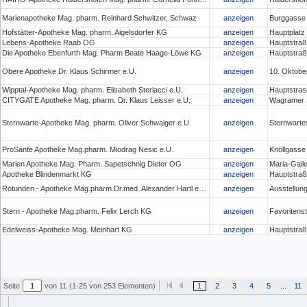
Marienapotheke Mag. pharm. Reinhard Schwitzer, Schwaz
anzeigen
Burggasse
Hofstätter-Apotheke Mag. pharm. Aigelsdorfer KG
anzeigen
Hauptplatz 
Lebens-Apotheke Raab OG
anzeigen
Hauptstraß
Die Apotheke Ebenfurth Mag. Pharm Beate Haage-Löwe KG
anzeigen
Hauptstraß
Obere Apotheke Dr. Klaus Schirmer e.U.
anzeigen
10. Oktober
Wipptal-Apotheke Mag. pharm. Elisabeth Sterlacci e.U.
anzeigen
Hauptstras
CITYGATE Apotheke Mag. pharm. Dr. Klaus Leisser e.U.
anzeigen
Wagramer S
Sternwarte-Apotheke Mag. pharm. Oliver Schwaiger e.U.
anzeigen
Sternwarte
ProSante Apotheke Mag.pharm. Miodrag Nesic e.U.
anzeigen
Knöllgasse
Marien Apotheke Mag. Pharm. Sapetschnig Dieter OG
anzeigen
Maria-Gaile
Apotheke Blindenmarkt KG
anzeigen
Hauptstraß
Rotunden - Apotheke Mag.pharm.Dr.med. Alexander Hartl e.U.
anzeigen
Ausstellun
Stern - Apotheke Mag.pharm. Felix Lerch KG
anzeigen
Favoritens
Edelweiss-Apotheke Mag. Meinhart KG
anzeigen
Hauptstraß
Seite
von 11
(1-25 von 253 Elementen)
1
2
3
4
5
...
11