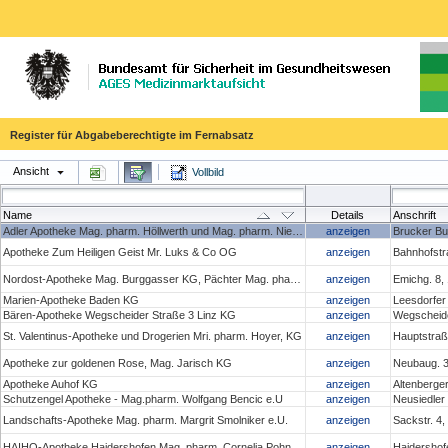
Register für Abgabeberechtigte im Fernabsatz
Ansicht
Vollbild
Name
Details
Anschrift
Adler Apotheke Mag. pharm. Höllwerth und Mag. pharm. Niedan- Feichtinger OG
anzeigen
Brucker Bu
Apotheke Zum Heiligen Geist Mr. Luks & Co OG
anzeigen
Bahnhofstr
Nordost-Apotheke Mag. Burggasser KG, Pächter Mag. pharm. Christoph Penz
anzeigen
Emichg. 8,
Marien-Apotheke Baden KG
anzeigen
Leesdorfer
Bären-Apotheke Wegscheider Straße 3 Linz KG
anzeigen
Wegscheide
St. Valentinus-Apotheke und Drogerien Mri. pharm. Hoyer, KG
anzeigen
Hauptstraße
Apotheke zur goldenen Rose, Mag. Jarisch KG
anzeigen
Neubaug. 3
Apotheke Auhof KG
anzeigen
Altenberge
Schutzengel Apotheke - Mag.pharm. Wolfgang Bencic e.U
anzeigen
Neusiedler
Landschafts-Apotheke Mag. pharm. Margrit Smolniker e.U.
anzeigen
Sackstr. 4
HAIHO-Apotheke Haidershofen Mag. pharm. Cornelia Pohn e.U.
anzeigen
Haidershof