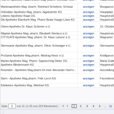
Marienapotheke Mag. pharm. Reinhard Schwitzer, Schwaz
anzeigen
Burggasse
Hofstätter-Apotheke Mag. pharm. Aigelsdorfer KG
anzeigen
Hauptplatz 
Lebens-Apotheke Raab OG
anzeigen
Hauptstraß
Die Apotheke Ebenfurth Mag. Pharm Beate Haage-Löwe KG
anzeigen
Hauptstraß
Obere Apotheke Dr. Klaus Schirmer e.U.
anzeigen
10. Oktober
Wipptal-Apotheke Mag. pharm. Elisabeth Sterlacci e.U.
anzeigen
Hauptstras
CITYGATE Apotheke Mag. pharm. Dr. Klaus Leisser e.U.
anzeigen
Wagramer S
Sternwarte-Apotheke Mag. pharm. Oliver Schwaiger e.U.
anzeigen
Sternwarte
ProSante Apotheke Mag.pharm. Miodrag Nesic e.U.
anzeigen
Knöllgasse
Marien Apotheke Mag. Pharm. Sapetschnig Dieter OG
anzeigen
Maria-Gaile
Apotheke Blindenmarkt KG
anzeigen
Hauptstraß
Rotunden - Apotheke Mag.pharm.Dr.med. Alexander Hartl e.U.
anzeigen
Ausstellun
Stern - Apotheke Mag.pharm. Felix Lerch KG
anzeigen
Favoritens
Edelweiss-Apotheke Mag. Meinhart KG
anzeigen
Hauptstraß
Seite
von 11
(1-25 von 253 Elementen)
1
2
3
4
5
...
11