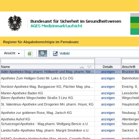
Register für Abgabeberechtigte im Fernabsatz
Ansicht
Vollbild
Name
Details
Anschrift
Adler Apotheke Mag. pharm. Höllwerth und Mag. pharm. Niedan- Feichtinger OG
anzeigen
Brucker Bu
Apotheke Zum Heiligen Geist Mr. Luks & Co OG
anzeigen
Bahnhofstr
Nordost-Apotheke Mag. Burggasser KG, Pächter Mag. pharm. Christoph Penz
anzeigen
Emichg. 8,
Marien-Apotheke Baden KG
anzeigen
Leesdorfer
Bären-Apotheke Wegscheider Straße 3 Linz KG
anzeigen
Wegscheide
St. Valentinus-Apotheke und Drogerien Mri. pharm. Hoyer, KG
anzeigen
Hauptstraße
Apotheke zur goldenen Rose, Mag. Jarisch KG
anzeigen
Neubaug. 3
Apotheke Auhof KG
anzeigen
Altenberge
Schutzengel Apotheke - Mag.pharm. Wolfgang Bencic e.U
anzeigen
Neusiedler
Landschafts-Apotheke Mag. pharm. Margrit Smolniker e.U.
anzeigen
Sackstr. 4
HAIHO-Apotheke Haidershofen Mag. pharm. Cornelia Pohn e.U.
anzeigen
Haidershof