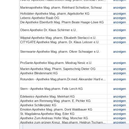
Marienapotheke Mag. pharm. Reinhard Schwitzer, Schwaz
anzeigen
Hofstätter-Apotheke Mag. pharm. Aigelsdorfer KG
anzeigen
Lebens-Apotheke Raab OG
anzeigen
Die Apotheke Ebenfurth Mag. Pharm Beate Haage-Löwe KG
anzeigen
Obere Apotheke Dr. Klaus Schirmer e.U.
anzeigen
Wipptal-Apotheke Mag. pharm. Elisabeth Sterlacci e.U.
anzeigen
CITYGATE Apotheke Mag. pharm. Dr. Klaus Leisser e.U.
anzeigen
Sternwarte-Apotheke Mag. pharm. Oliver Schwaiger e.U.
anzeigen
ProSante Apotheke Mag.pharm. Miodrag Nesic e.U.
anzeigen
Marien Apotheke Mag. Pharm. Sapetschnig Dieter OG
anzeigen
Apotheke Blindenmarkt KG
anzeigen
Rotunden - Apotheke Mag.pharm.Dr.med. Alexander Hartl e.U.
anzeigen
Stern - Apotheke Mag.pharm. Felix Lerch KG
anzeigen
Edelweiss-Apotheke Mag. Meinhart KG
anzeigen
Apotheke am Rennweg Mag. pharm. E. Pichler KG
anzeigen
Apotheke Schillerplatz KG
anzeigen
Emotion Apotheke Mag. pharm. Dorit Waldbauer KG
anzeigen
St. Magdalena Apotheke Mag. Eder KG
anzeigen
Apotheke Zum Andreas Hofer Mag. Moncher KG
anzeigen
Apotheke zum grünen Kreuz, Mag.pharm. Heidrun Tscharnutter KG
anzeigen
Christophorus Apotheke und Drogerie Mag.pharm. Hoyer KG
anzeigen