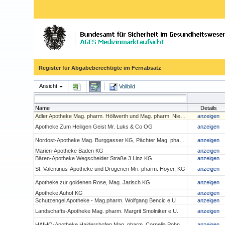
Register für Abgabeberechtigte im Fernabsatz
Ansicht
Vollbild
Name
Details
Adler Apotheke Mag. pharm. Höllwerth und Mag. pharm. Niedan- Feichtinger OG
anzeigen
Apotheke Zum Heiligen Geist Mr. Luks & Co OG
anzeigen
Nordost-Apotheke Mag. Burggasser KG, Pächter Mag. pharm. Christoph Penz
anzeigen
Marien-Apotheke Baden KG
anzeigen
Bären-Apotheke Wegscheider Straße 3 Linz KG
anzeigen
St. Valentinus-Apotheke und Drogerien Mri. pharm. Hoyer, KG
anzeigen
Apotheke zur goldenen Rose, Mag. Jarisch KG
anzeigen
Apotheke Auhof KG
anzeigen
Schutzengel Apotheke - Mag.pharm. Wolfgang Bencic e.U
anzeigen
Landschafts-Apotheke Mag. pharm. Margrit Smolniker e.U.
anzeigen
HAIHO-Apotheke Haidershofen Mag. pharm. Cornelia Pohn e.U.
anzeigen