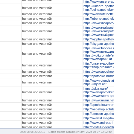
http://www.unsere-apotheken.at/h
https://unsere-apotheken.at/schwa
human und veterinär
http://deineapotheke-shop.at
human und veterinär
http://www.hofstaetter-apotheke.at
human und veterinär
http://lebens-apotheke.at
human und veterinär
https://www.dieapotheke.co.at/sho
https://www.realapotheke.com
human und veterinär
https://www.realapotheke.at
https://www.realapotheke.de
human und veterinär
http://wipptal-apotheke.at/shop
human und veterinär
http://citygate-apotheke.at
https://www.foodora.at/shop/v780
http://www.sternwarte-apotheke.at
human und veterinär
https://wolt.com/de/aut/vienna/ve
http://www.apo18.at
http://unsere-apotheken.at/prosan
human und veterinär
http://shop.prosante.at
human und veterinär
https://www.aposhop-kaernten.at
human und veterinär
http://apotheke-blindenmarkt.at
http://www.rotunde.at
human und veterinär
https://mjam.net
https://pluz.care/
human und veterinär
http://www.apothekenexpress.wie
https://www.stern-apo.at/
human und veterinär
https://www.mjam.net
human und veterinär
http://apothekeamrennweg.at
human und veterinär
http://webshop.schillerplatzapo.at
human und veterinär
http://emotion-apotheke.at
human und veterinär
http://www.st.magdalena-apotheke.
human und veterinär
http://www.andreas-hofer.at/shop
human und veterinär
http://bestellungen@apozgk.at
http://apomed.at
2026-08-08 20:20:10
- Daten zuletzt aktualisiert am: 2026-08-07 22:02:50
human und veterinär