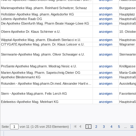
Marienapotheke Mag. pharm. Reinhard Schwitzer, Schwaz
anzeigen
Burggasse
Hofstätter-Apotheke Mag. pharm. Aigelsdorfer KG
anzeigen
Hauptplatz 
Lebens-Apotheke Raab OG
anzeigen
Hauptstraß
Die Apotheke Ebenfurth Mag. Pharm Beate Haage-Löwe KG
anzeigen
Hauptstraß
Obere Apotheke Dr. Klaus Schirmer e.U.
anzeigen
10. Oktober
Wipptal-Apotheke Mag. pharm. Elisabeth Sterlacci e.U.
anzeigen
Hauptstras
CITYGATE Apotheke Mag. pharm. Dr. Klaus Leisser e.U.
anzeigen
Wagramer S
Sternwarte-Apotheke Mag. pharm. Oliver Schwaiger e.U.
anzeigen
Sternwarte
ProSante Apotheke Mag.pharm. Miodrag Nesic e.U.
anzeigen
Knöllgasse
Marien Apotheke Mag. Pharm. Sapetschnig Dieter OG
anzeigen
Maria-Gaile
Apotheke Blindenmarkt KG
anzeigen
Hauptstraß
Rotunden - Apotheke Mag.pharm.Dr.med. Alexander Hartl e.U.
anzeigen
Ausstellun
Stern - Apotheke Mag.pharm. Felix Lerch KG
anzeigen
Favoritens
Edelweiss-Apotheke Mag. Meinhart KG
anzeigen
Hauptstraß
Seite
von 11
(1-25 von 253 Elementen)
1
2
3
4
5
...
11