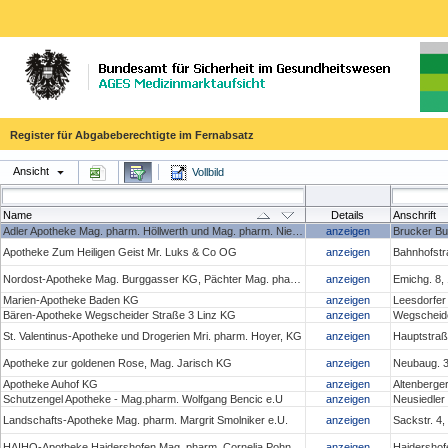
Register für Abgabeberechtigte im Fernabsatz
Ansicht
Vollbild
Name
Details
Anschrift
Adler Apotheke Mag. pharm. Höllwerth und Mag. pharm. Niedan- Feichtinger OG
anzeigen
Brucker Bu
Apotheke Zum Heiligen Geist Mr. Luks & Co OG
anzeigen
Bahnhofstr
Nordost-Apotheke Mag. Burggasser KG, Pächter Mag. pharm. Christoph Penz
anzeigen
Emichg. 8,
Marien-Apotheke Baden KG
anzeigen
Leesdorfer
Bären-Apotheke Wegscheider Straße 3 Linz KG
anzeigen
Wegscheide
St. Valentinus-Apotheke und Drogerien Mri. pharm. Hoyer, KG
anzeigen
Hauptstraße
Apotheke zur goldenen Rose, Mag. Jarisch KG
anzeigen
Neubaug. 3
Apotheke Auhof KG
anzeigen
Altenberge
Schutzengel Apotheke - Mag.pharm. Wolfgang Bencic e.U
anzeigen
Neusiedler
Landschafts-Apotheke Mag. pharm. Margrit Smolniker e.U.
anzeigen
Sackstr. 4
HAIHO-Apotheke Haidershofen Mag. pharm. Cornelia Pohn e.U.
anzeigen
Haidershof